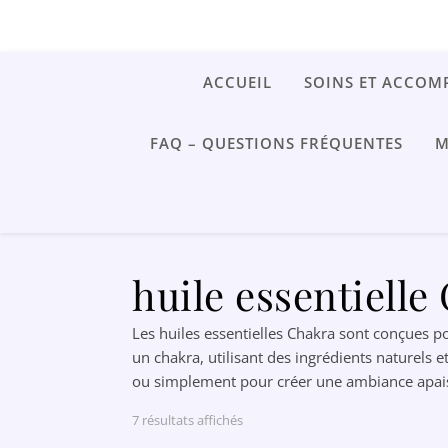
Bougies Gre
ACCUEIL
SOINS ET ACCOM
FAQ – QUESTIONS FRÉQUENTES
M
huile essentielle
Les huiles essentielles Chakra sont conçues po
un chakra, utilisant des ingrédients naturels e
ou simplement pour créer une ambiance apaisant
Trié du plus récent au plus ancien
7 résultats affichés