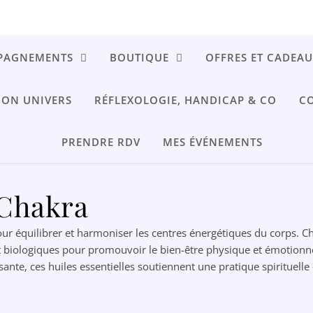
en Tree à 10€ et savons pierres naturelles à 8,50€ !
PAGNEMENTS
BOUTIQUE
OFFRES ET CADEAU
ON UNIVERS
RÉFLEXOLOGIE, HANDICAP & CO
CO
MES ÉVÉNEMENTS
PRENDRE RDV
 Chakra
ur équilibrer et harmoniser les centres énergétiques du corps. C
t biologiques pour promouvoir le bien-être physique et émotionnel
e, ces huiles essentielles soutiennent une pratique spirituelle e