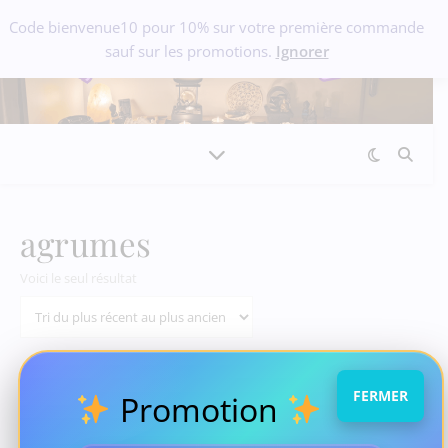
Code bienvenue10 pour 10% sur votre première commande
sauf sur les promotions.
Ignorer
agrumes
Voici le seul résultat
FERMER
Promotion