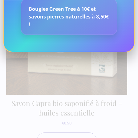
Bougies Green Tree à 10€ et
savons pierres naturelles à 8,50€
!
Savon Capra bio saponifié à froid –
huiles essentielle
€
8.90