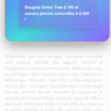
Bougies Green Tree à 10€ et
savons pierres naturelles à 8,50€
BLOG
!
La Réflexologie : pratique
pour Tous les Âges
janvier 16, 2025
/
Aucun commentaire
Réflexologie pour tous les âges : découvrez comment
cette pratique naturelle peut apporter bien-être et
soulagement à toute la famille à Gien. Réflexologie pour
tous les âges à Gien : bienfaits et bien-être | Steph’Soins
Réflexologie · Bien-être · Gien (45) La réflexologie pour
tous les âges : un chemin vers le bien-être La réflexologie
est une méthode de soin naturelle qui repose sur le
principe selon lequel chaque partie du corps est reliée à
des zones spécifiques situées sur les pieds, les mains ou
le visage. Adaptée à toutes les tranches d’âge, cette