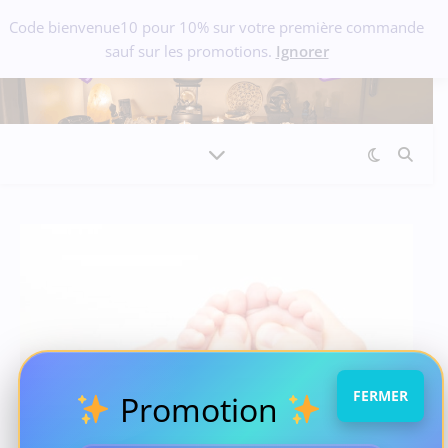
Code bienvenue10 pour 10% sur votre première commande
sauf sur les promotions.
Ignorer
FERMER
Promotion