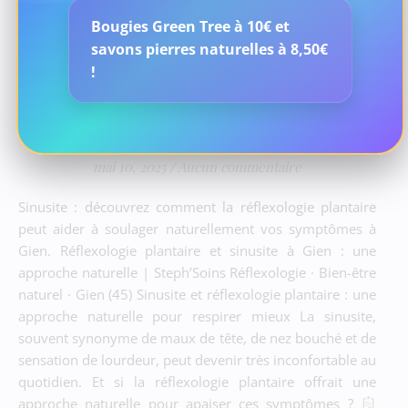
Bougies Green Tree à 10€ et
savons pierres naturelles à 8,50€
BLOG
!
Soulager la Sinusite grâce
à la Réflexologie Plantaire
mai 10, 2025
/
Aucun commentaire
Sinusite : découvrez comment la réflexologie plantaire
peut aider à soulager naturellement vos symptômes à
Gien. Réflexologie plantaire et sinusite à Gien : une
approche naturelle | Steph’Soins Réflexologie · Bien-être
naturel · Gien (45) Sinusite et réflexologie plantaire : une
approche naturelle pour respirer mieux La sinusite,
souvent synonyme de maux de tête, de nez bouché et de
sensation de lourdeur, peut devenir très inconfortable au
quotidien. Et si la réflexologie plantaire offrait une
approche naturelle pour apaiser ces symptômes ?