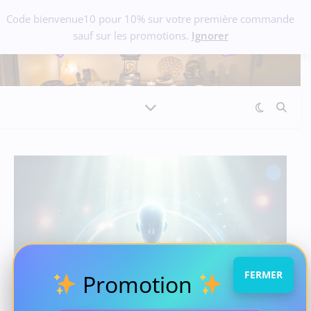
Code bienvenue10 pour 10% sur votre première commande
sauf sur les promotions.
Ignorer
FERMER
Promotion