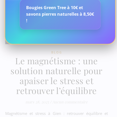
Bougies Green Tree à 10€ et
savons pierres naturelles à 8,50€
!
BLOG
Le magnétisme : une
solution naturelle pour
apaiser le stress et
retrouver l’équilibre
mars 28, 2025
/
Aucun commentaire
Magnétisme et stress à Gien : retrouver équilibre et