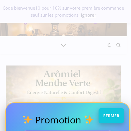
Code bienvenue10 pour 10% sur votre première commande
sauf sur les promotions.
Ignorer
FERMER
Promotion