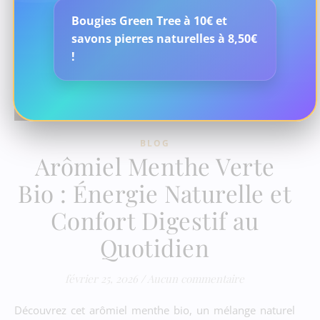
Bougies Green Tree à 10€ et
savons pierres naturelles à 8,50€
!
BLOG
Arômiel Menthe Verte
Bio : Énergie Naturelle et
Confort Digestif au
Quotidien
février 25, 2026
/
Aucun commentaire
Découvrez cet arômiel menthe bio, un mélange naturel