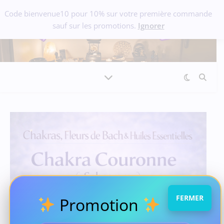
Code bienvenue10 pour 10% sur votre première commande
sauf sur les promotions.
Ignorer
FERMER
Promotion