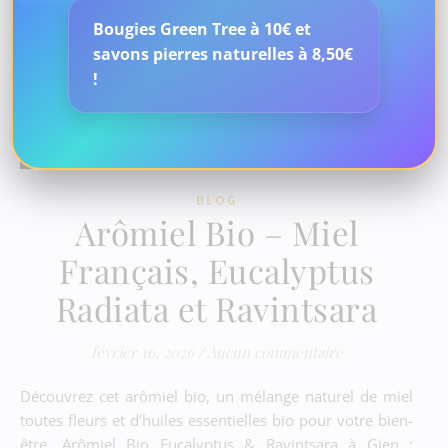
Bougies Green Tree à 10€ et
savons pierres naturelles à 8,50€
!
BLOG
Arômiel Bio – Miel
Français, Eucalyptus
Radiata et Ravintsara
février 16, 2026
/
Aucun commentaire
Découvrez cet arômiel bio, un mélange naturel de miel
toutes fleurs et d’huiles essentielles bio pour votre bien-
être. Arômiel Bio Eucalyptus & Ravintsara à Gien :