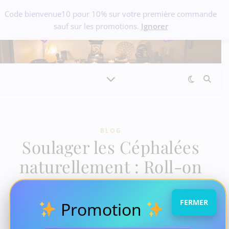
Code bienvenue10 pour 10% sur votre première commande
sauf sur les promotions.
Ignorer
BLOG
Soulager les Céphalées
naturellement : Roll-on
Huiles Essentielles et
Minéraux
FERMER
Promotion
mai 19, 2025
/
Aucun commentaire