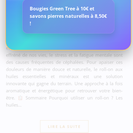
Bougies Green Tree à 10€ et
Céphalées et maux de tête : le roll-on aux huiles
savons pierres naturelles à 8,50€
essentielles et minéraux peut vous soulager
!
naturellement. Roll-on céphalée huiles essentielles et
minéraux à Gien | Steph’Soins Aromathérapie · Bien-être
naturel · Gien (45) Roll-on céphalée : huiles essentielles
et minéraux pour apaiser les maux de tête Le rythme
effréné de nos vies, le stress et la fatigue mentale sont
des causes fréquentes de céphalées. Pour apaiser ces
douleurs de manière douce et naturelle, le roll-on aux
huiles essentielles et minéraux est une solution
innovante qui gagne du terrain. Une approche à la fois
aromatique et énergétique pour retrouver votre bien-
être.
Sommaire Pourquoi utiliser un roll-on ? Les
huiles…
LIRE LA SUITE