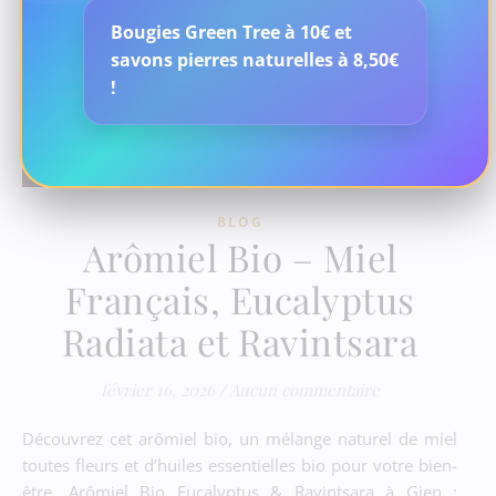
Bougies Green Tree à 10€ et
savons pierres naturelles à 8,50€
!
BLOG
Arômiel Bio – Miel
Français, Eucalyptus
Radiata et Ravintsara
février 16, 2026
/
Aucun commentaire
Découvrez cet arômiel bio, un mélange naturel de miel
toutes fleurs et d’huiles essentielles bio pour votre bien-
être. Arômiel Bio Eucalyptus & Ravintsara à Gien :