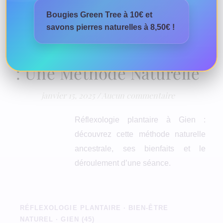
Bougies Green Tree à 10€ et
savons pierres naturelles à 8,50€ !
BLOG
La Réflexologie Plantaire
: Une Méthode Naturelle
janvier 15, 2025
/
Aucun commentaire
Réflexologie plantaire à Gien :
découvrez cette méthode naturelle
ancestrale, ses bienfaits et le
déroulement d’une séance.
RÉFLEXOLOGIE PLANTAIRE · BIEN-ÊTRE
NATUREL · GIEN (45)