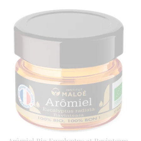
Arômiel Bio Eucalyptus et Ravintsara