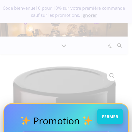
Code bienvenue10 pour 10% sur votre première commande
sauf sur les promotions.
Ignorer
FERMER
Promotion