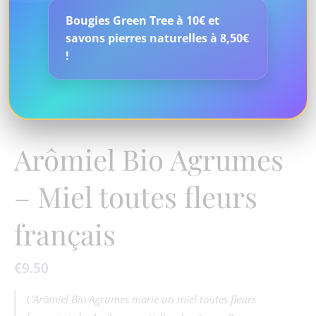
Bougies Green Tree à 10€ et
savons pierres naturelles à 8,50€
!
Arômiel Bio Agrumes
– Miel toutes fleurs
français
€
9.50
L’Arômiel Bio Agrumes marie un miel toutes fleurs