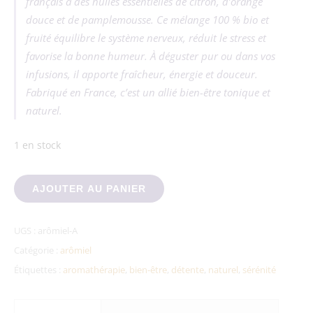
français à des huiles essentielles de citron, d’orange
douce et de pamplemousse. Ce mélange 100 % bio et
fruité équilibre le système nerveux, réduit le stress et
favorise la bonne humeur. À déguster pur ou dans vos
infusions, il apporte fraîcheur, énergie et douceur.
Fabriqué en France, c’est un allié bien-être tonique et
naturel.
1 en stock
quantité de Arômiel Bio Agrumes – Miel toutes fleurs français
AJOUTER AU PANIER
UGS :
arômiel-A
Catégorie :
arômiel
Étiquettes :
aromathérapie
,
bien-être
,
détente
,
naturel
,
sérénité