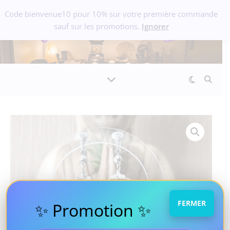
Code bienvenue10 pour 10% sur votre première commande
sauf sur les promotions.
Ignorer
FERMER
✨ Promotion ✨