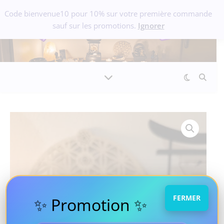
Code bienvenue10 pour 10% sur votre première commande
sauf sur les promotions.
Ignorer
FERMER
✨ Promotion ✨