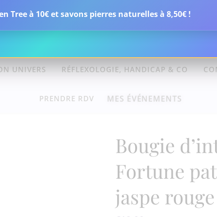
n Tree à 10€ et savons pierres naturelles à 8,50€ !
PAGNEMENTS
BOUTIQUE
OFFRES ET CADEAU
ON UNIVERS
RÉFLEXOLOGIE, HANDICAP & CO
CO
MES ÉVÉNEMENTS
PRENDRE RDV
Bougie d’in
Fortune pat
jaspe rouge