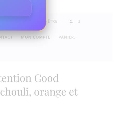
X
CONSEILS BIEN-ÊTRE
NTACT
MON COMPTE
PANIER.
tention Good
chouli, orange et