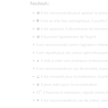
Patchouli :
✦ 🕊️ Il est recommandé pour apaiser le stress,
✦ 🛡️ C’est un très bon antiseptique, il purifie l’
✦ 🕊️ Il est apaisant, il décontracte les tensio
✦ 🕊️ Il favorise l’apaisement de l’esprit
✦ Il est recommandé contre l’agitation intérie
✦ Il est réputé pour ses vertus aphrodisiaque
✦ 🔥 Il aide à créer une ambiance chaleureuse
✦ Il est recommandé en cas de timidité, manq
✦ 🔮 Il est conseillé pour la méditation, la pri
✦ 🧠 Il peut aider pour la concentration
✦ 😴 Il favorise la relaxation, réputé contre 
✦ 💗 Il est recommandé en cas de colère, ranc