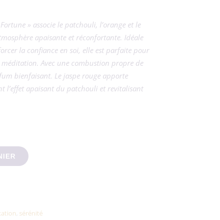
ortune » associe le patchouli, l’orange et le
tmosphère apaisante et réconfortante. Idéale
orcer la confiance en soi, elle est parfaite pour
t méditation. Avec une combustion propre de
rfum bienfaisant. Le jaspe rouge apporte
t l’effet apaisant du patchouli et revitalisant
 Good Fortune patchouli, orange et jaspe rouge
NIER
xation
,
sérénité