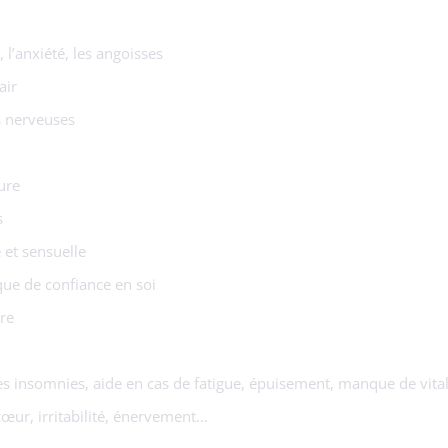
 l’anxiété, les angoisses
air
ns nerveuses
ure
s
 et sensuelle
ue de confiance en soi
ère
les insomnies, aide en cas de fatigue, épuisement, manque de vital
œur, irritabilité, énervement…