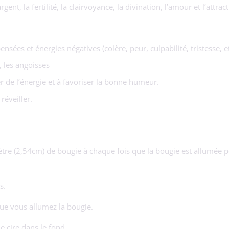
ent, la fertilité, la clairvoyance, la divination, l’amour et l’attract
nsées et énergies négatives (colère, peur, culpabilité, tristesse, e
é, les angoisses
r de l’énergie et à favoriser la bonne humeur.
réveiller.
e (2,54cm) de bougie à chaque fois que la bougie est allumée pou
s.
ue vous allumez la bougie.
de cire dans le fond.