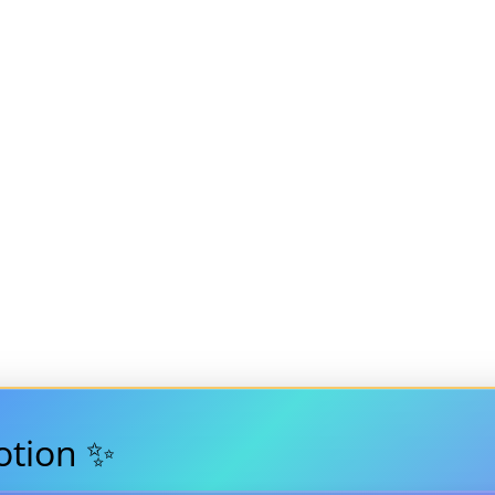
tion ✨