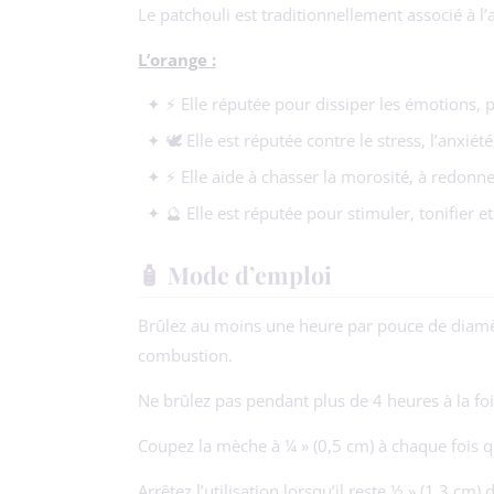
Le patchouli est traditionnellement associé à l’arg
L’orange :
✦ ⚡ Elle réputée pour dissiper les émotions, pe
✦ 🕊️ Elle est réputée contre le stress, l’anxiét
✦ ⚡ Elle aide à chasser la morosité, à redonne
✦ 🔮 Elle est réputée pour stimuler, tonifier et 
🧴 Mode d’emploi
Brûlez au moins une heure par pouce de diamètr
combustion.
Ne brûlez pas pendant plus de 4 heures à la foi
Coupez la mèche à ¼ » (0,5 cm) à chaque fois q
Arrêtez l’utilisation lorsqu’il reste ½ » (1,3 cm) 