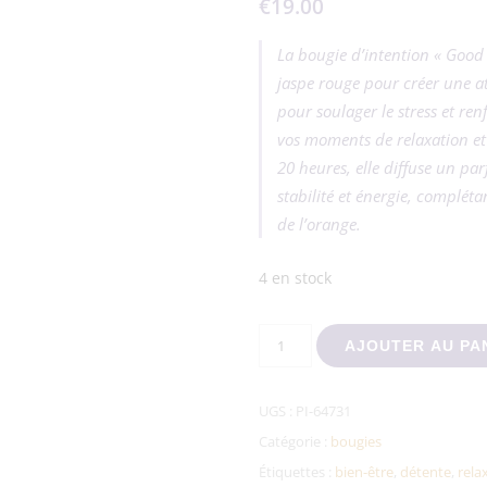
€
19.00
La bougie d’intention « Good F
jaspe rouge pour créer une a
pour soulager le stress et renf
vos moments de relaxation e
20 heures, elle diffuse un pa
stabilité et énergie, complétan
de l’orange.
4 en stock
quantité de Bougie d'intention
AJOUTER AU PA
UGS :
PI-64731
Catégorie :
bougies
Étiquettes :
bien-être
,
détente
,
rela