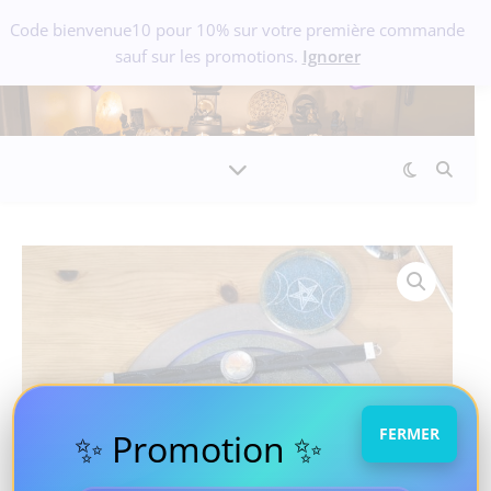
Code bienvenue10 pour 10% sur votre première commande
sauf sur les promotions.
Ignorer
FERMER
✨ Promotion ✨