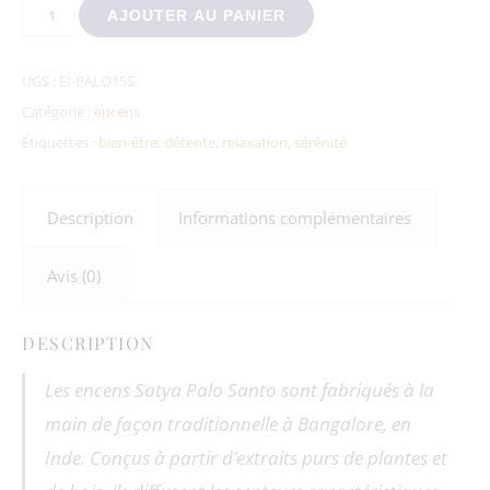
quantité de Encens Satya Palo Santo 15g
AJOUTER AU PANIER
UGS :
EI-PALO15S
Catégorie :
encens
Étiquettes :
bien-être
,
détente
,
relaxation
,
sérénité
Description
Informations complémentaires
Avis (0)
DESCRIPTION
Les encens Satya Palo Santo sont fabriqués à la
main de façon traditionnelle à Bangalore, en
Inde. Conçus à partir d’extraits purs de plantes et