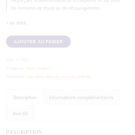
renforçant la détermination et la confiance en soi dans
les moments de doute ou de découragement.
1 en stock
quantité de Gentiane n°12
AJOUTER AU PANIER
UGS :
H-FB12
Catégorie :
fleurs de Bach
Étiquettes :
bien-être
,
détente
,
naturel
,
sérénité
Description
Informations complémentaires
Avis (0)
DESCRIPTION