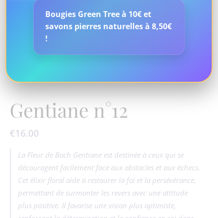
Bougies Green Tree à 10€ et
savons pierres naturelles à 8,50€
!
Gentiane n°12
€
16.00
La Fleur de Bach Gentiane est destinée à ceux qui se
découragent facilement face aux obstacles et aux échecs.
Cet élixir floral aide à restaurer la foi et la persévérance,
permettant de surmonter les revers avec une attitude
plus positive. Il favorise une vision plus optimiste,