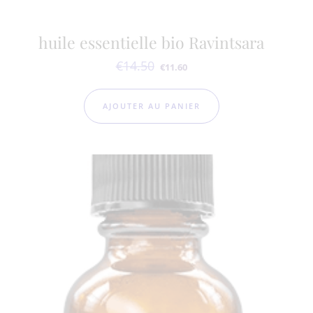
huile essentielle bio Ravintsara
€
14.50
Le prix initial était : €14.50.
Le prix actuel est : €11.60.
€
11.60
AJOUTER AU PANIER