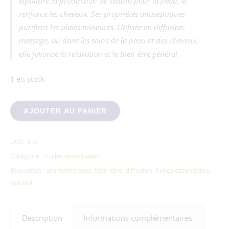
équilibre la production de sébum pour la peau, et
renforce les cheveux. Ses propriétés antiseptiques
purifient les plaies mineures. Utilisée en diffusion,
massage, ou dans les soins de la peau et des cheveux,
elle favorise la relaxation et le bien-être général.
1 en stock
quantité de huile essentielle bio de ylang ylang
AJOUTER AU PANIER
UGS :
K-Yl
Catégorie :
Huiles essentielles
Étiquettes :
aromathérapie
,
bien-être
,
diffusion
,
huiles essentielles
,
naturel
Description
Informations complémentaires