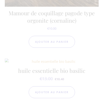
Mamour de coquillage pagode type
orgonite (cornaline)
€
10.00
AJOUTER AU PANIER
huile essentielle bio basilic
€
13.00
Le prix initial était : €13.00.
Le prix actuel est : €10.40.
€
10.40
AJOUTER AU PANIER