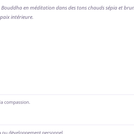
n Bouddha en méditation dans des tons chauds sépia et bru
paix intérieure.
t la compassion.
oga ou développement personnel