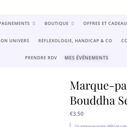
MPAGNEMENTS
BOUTIQUE
OFFRES ET CADEA
ON UNIVERS
RÉFLEXOLOGIE, HANDICAP & CO
C
MES ÉVÉNEMENTS
PRENDRE RDV
Marque-pag
Bouddha Sé
€
3.50
Ce marque-page délicat cap