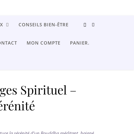
UX
CONSEILS BIEN-ÊTRE
ONTACT
MON COMPTE
PANIER.
es Spirituel –
rénité
ture la sérénité d’un Bouddha méditant, baigné