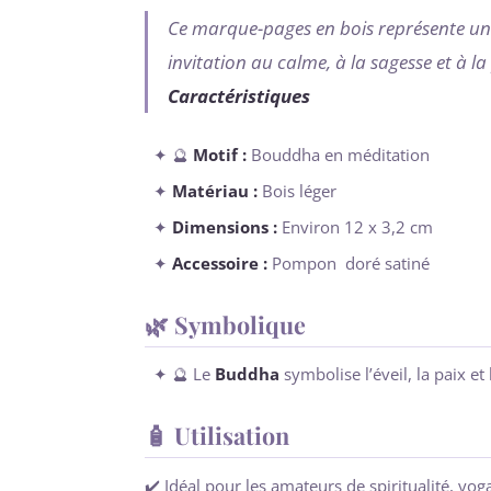
Ce marque-pages en bois représente u
invitation au calme, à la sagesse et à la 
Caractéristiques
✦ 🔮
Motif :
Bouddha en méditation
✦
Matériau :
Bois léger
✦
Dimensions :
Environ 12 x 3,2 cm
✦
Accessoire :
Pompon doré satiné
🌿 Symbolique
✦ 🔮 Le
Buddha
symbolise l’éveil, la paix e
🧴 Utilisation
✔️ Idéal pour les amateurs de spiritualité, y