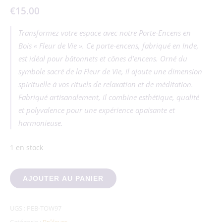
€
15.00
Transformez votre espace avec notre Porte-Encens en
Bois « Fleur de Vie ». Ce porte-encens, fabriqué en Inde,
est idéal pour bâtonnets et cônes d’encens. Orné du
symbole sacré de la Fleur de Vie, il ajoute une dimension
spirituelle à vos rituels de relaxation et de méditation.
Fabriqué artisanalement, il combine esthétique, qualité
et polyvalence pour une expérience apaisante et
harmonieuse.
1 en stock
quantité de Porte-Encens Bois Fleur de Vie
AJOUTER AU PANIER
UGS :
PEB-TOW97
Catégorie :
Brûleurs