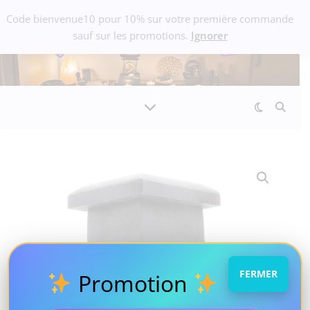
Code bienvenue10 pour 10% sur votre première commande
sauf sur les promotions.
Ignorer
FERMER
Promotion