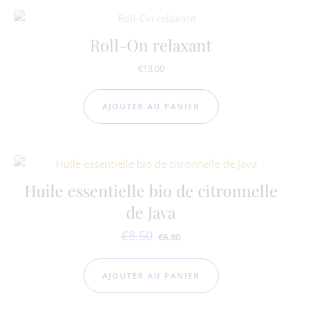
Roll-On relaxant
€
13.00
AJOUTER AU PANIER
Huile essentielle bio de citronnelle
de Java
€
8.50
Le prix initial était : €8.50.
Le prix actuel est : €6.80.
€
6.80
AJOUTER AU PANIER