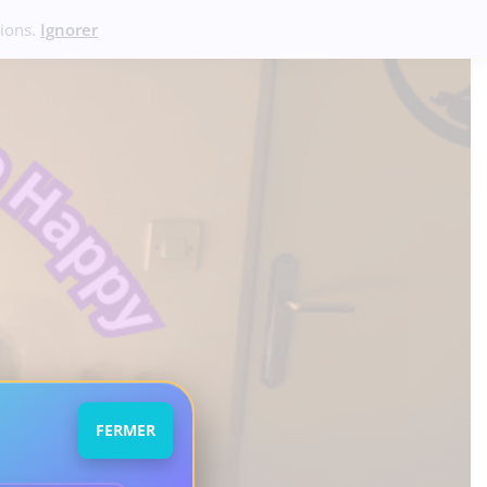
ions.
Ignorer
FERMER