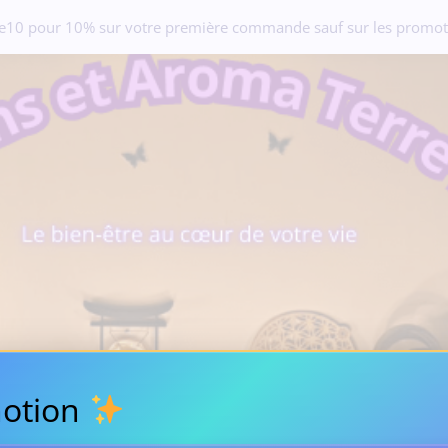
e10 pour 10% sur votre première commande sauf sur les promot
otion