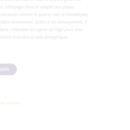
t un nettoyage doux et adapté aux peaux
 précieuses comme le quartz rose et l’améthyste,
quilibre émotionnel. Grâce à ses antioxydants, il
laire, retardant les signes de l’âge pour une
alliant bien-être et soin énergétique.
rres Naturelles
NIER
rel
,
sérénité