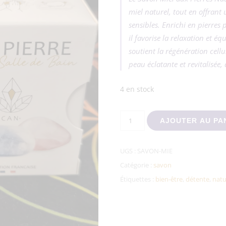
miel naturel, tout en offran
sensibles. Enrichi en pierres
il favorise la relaxation et é
soutient la régénération cellu
peau éclatante et revitalisée, 
4 en stock
quantité de Savon Miel aux Pie
AJOUTER AU PA
UGS :
SAVON-MIE
Catégorie :
savon
Étiquettes :
bien-être
,
détente
,
natu