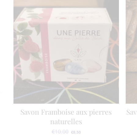
Savon Framboise aux pierres
Sav
naturelles
€
10.00
Le prix initial était : €10.00.
Le prix actuel est : €8.50.
€
8.50