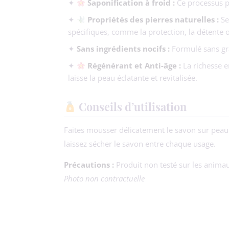
✦
Saponification à froid :
Ce processus pr
✦
Propriétés des pierres naturelles :
Sel
spécifiques, comme la protection, la détente ou
✦
Sans ingrédients nocifs :
Formulé sans gra
✦
Régénérant et Anti-âge :
La richesse en
laisse la peau éclatante et revitalisée.
Conseils d’utilisation
Faites mousser délicatement le savon sur peau 
laissez sécher le savon entre chaque usage.
Précautions :
Produit non testé sur les animau
Photo non contractuelle