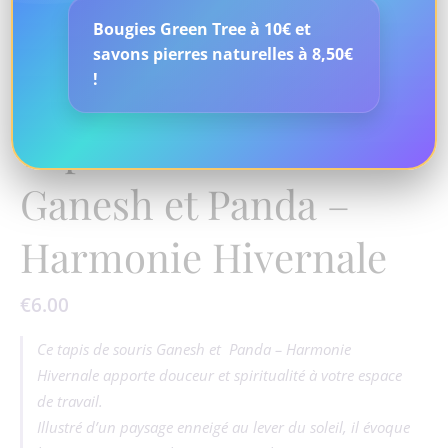
Bougies Green Tree à 10€ et
savons pierres naturelles à 8,50€
!
Tapis de souris
Ganesh et Panda –
Harmonie Hivernale
€
6.00
Ce tapis de souris Ganesh et Panda – Harmonie
Hivernale apporte douceur et spiritualité à votre espace
de travail.
Illustré d’un paysage enneigé au lever du soleil, il évoque