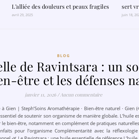
L’alliée des douleurs et peaux fragiles
sert v
avril 29, 2025
juin 18, 20
BLOG
elle de Ravintsara : un s
en-être et les défenses n
janvier 11, 2026
/
Aucun commentaire
ie à Gien | Steph’Soins Aromathérapie · Bien-être naturel · Gien 
st essentiel de soutenir son organisme de manière globale. L’huile e
 le bien-être, notamment en complément de pratiques naturelle
nfaits pour l’organisme Complémentarité avec la réflexologie 
l 🌿 Le Ravintsara : une huile essentielle de référence L’huile e