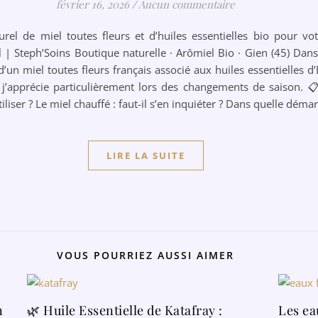
février 16, 2026
/
Aucun commentaire
el de miel toutes fleurs et d’huiles essentielles bio pour vo
l | Steph’Soins Boutique naturelle · Arômiel Bio · Gien (45) Dan
un miel toutes fleurs français associé aux huiles essentielles d
e j’apprécie particulièrement lors des changements de saison.
iliser ? Le miel chauffé : faut-il s’en inquiéter ? Dans quelle déma
LIRE LA SUITE
VOUS POURRIEZ AUSSI AIMER
n
🌿 Huile Essentielle de Katafray :
Les eau