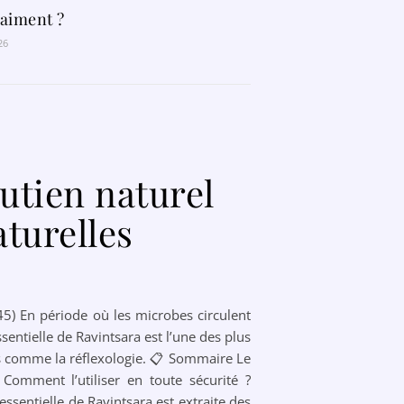
raiment ?
26
outien naturel
aturelles
(45) En période où les microbes circulent
ssentielle de Ravintsara est l’une des plus
s comme la réflexologie. 📋 Sommaire Le
Comment l’utiliser en toute sécurité ?
ssentielle de Ravintsara est extraite des