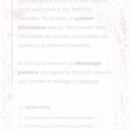
mais parfois il a besoin d’un petit coup de
pouce pour relancer ses fonctions
naturelles. Parmi elles, le
système
lymphatique
joue un rôle essentiel dans
l’élimination des toxines, la circulation des
liquides et la défense immunitaire.
Et c’est là qu’intervient la
réflexologie
plantaire
, une approche douce et naturelle
pour stimuler le drainage lymphatique.
SOMMAIRE
Qu’est-ce que le système lymphatique ?
Comment agit la réflexologie plantaire ?