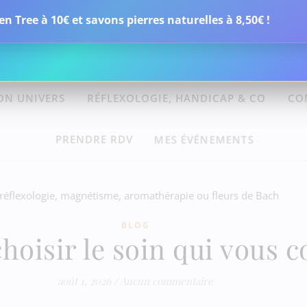
n Tree à 10€ et savons pierres naturelles à 8,50€ !
PAGNEMENTS
BOUTIQUE
OFFRES ET CADEAU
ON UNIVERS
RÉFLEXOLOGIE, HANDICAP & CO
CO
MES ÉVÉNEMENTS
PRENDRE RDV
BLOG
isir le soin qui vous c
août 1, 2026
/
Aucun commentaire