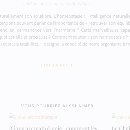
août 20, 2025
/
Aucun commentaire
rellement son équilibre. L’homéostasie : l’intelligence naturell
entendons souvent parler de l’importance de « retrouver son équil
 tend en permanence vers l’harmonie ? Cette merveilleuse capa
oi est-elle si précieuse ? Comment soutenir son homéostasie ? 
t stasis (stabilité). Il désigne la capacité de notre organisme à m
LIRE LA SUITE
VOUS POURRIEZ AUSSI AIMER
Bijoux aromathérapie : comment les
Le Chak