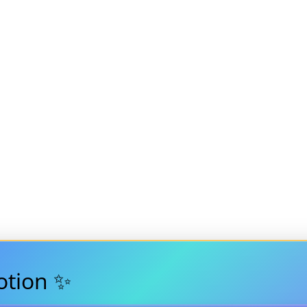
tion ✨