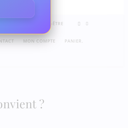
X
CONSEILS BIEN-ÊTRE
NTACT
MON COMPTE
PANIER.
onvient ?